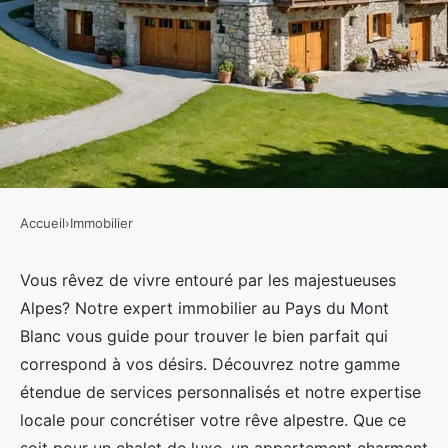
Accueil
›
Immobilier
IMMOBILIER
Expert immobilier au pays du
Vous rêvez de vivre entouré par les majestueuses
Alpes? Notre expert immobilier au Pays du Mont
mont blanc : trouvez votre rêve
Blanc vous guide pour trouver le bien parfait qui
alpestre
correspond à vos désirs. Découvrez notre gamme
étendue de services personnalisés et notre expertise
Ayoub
•
21 août 2024
•
6 min de lecture
locale pour concrétiser votre rêve alpestre. Que ce