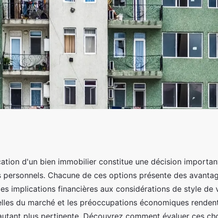
 vs achat
cation d'un bien immobilier constitue une décision importan
s personnels. Chacune de ces options présente des avantag
ion choisir ?
es implications financières aux considérations de style de v
lles du marché et les préoccupations économiques rendent
utant plus pertinente. Découvrez comment évaluer ces ch