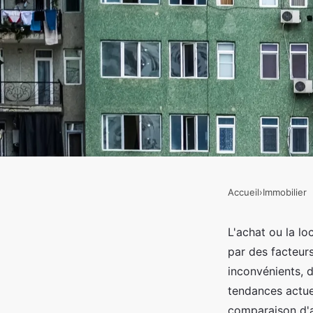
Accueil
›
Immobilier
IMMOBILIER
Comparaison location
L'achat ou la lo
par des facteur
immobilier : quel opt
inconvénients, d
tendances actue
comparaison d'a