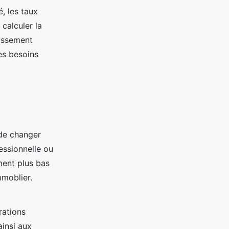
, les taux
calculer la
tissement
es besoins
 de changer
fessionnelle ou
ment plus bas
mmoblier.
rations
ainsi aux