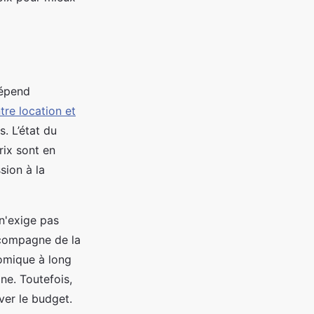
dépend
re location et
. L’état du
rix sont en
sion à la
 n'exige pas
ccompagne de la
nomique à long
ne. Toutefois,
ever le budget.