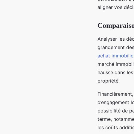
Ayoub
•
27 décembre 2024
•
7 min de lecture
aligner vos déci
Comparaison
Analyser les déc
grandement des 
achat immobilie
marché immobilie
hausse dans les
propriété.
Financièrement, 
d’engagement lo
possibilité de p
terme, notammen
les coûts additi