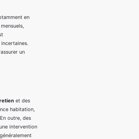
notamment en
s mensuels,
st
 incertaines.
'assurer un
retien
et des
nce habitation,
 En outre, des
une intervention
t généralement