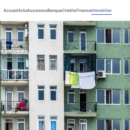
Accueil
Actu
Assurance
Banque
Crédits
Finance
Immobilier