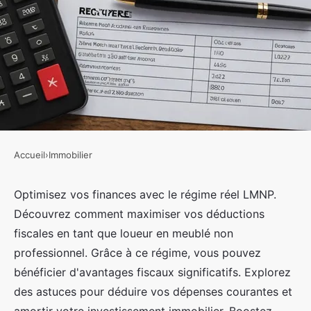
Accueil
›
Immobilier
IMMOBILIER
Maximisez vos déductions
Optimisez vos finances avec le régime réel LMNP.
Découvrez comment maximiser vos déductions
fiscales avec le lmnp régime réel
fiscales en tant que loueur en meublé non
professionnel. Grâce à ce régime, vous pouvez
Ayoub
•
21 septembre 2024
•
3 min de lecture
bénéficier d'avantages fiscaux significatifs. Explorez
des astuces pour déduire vos dépenses courantes et