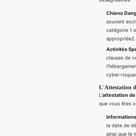
Chiens Dan
souvent excl
catégorie 1 
appropriée2.
Activités Sp
clauses de vo
l’hébergemen
cyber-risque
L'Attestation d
L’
attestation de
que vous êtes c
Informations
la date de dé
ainsi que le 