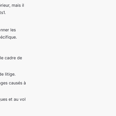
ieur, mais il
ts1.
nner les
écifique.
le cadre de
e litige.
ages causés à
ques et au vol