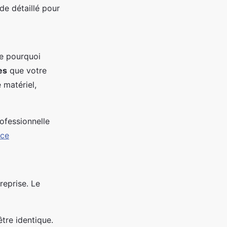
de détaillé pour
re pourquoi
es
que votre
 matériel,
rofessionnelle
nce
reprise. Le
tre identique.