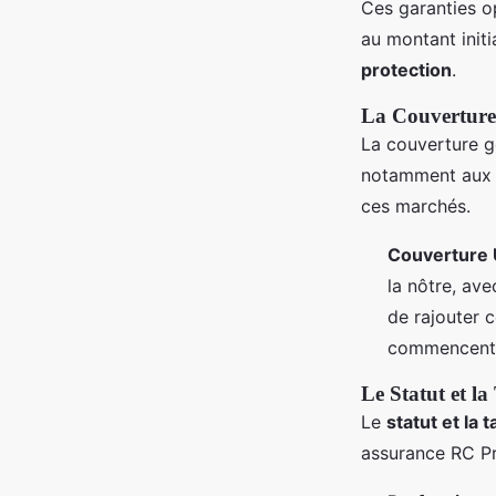
Ces garanties o
au montant initi
protection
.
La Couvertur
La couverture gé
notamment aux Ét
ces marchés.
Couverture 
la nôtre, ave
de rajouter c
commencent à
Le Statut et la 
Le
statut et la t
assurance RC Pr