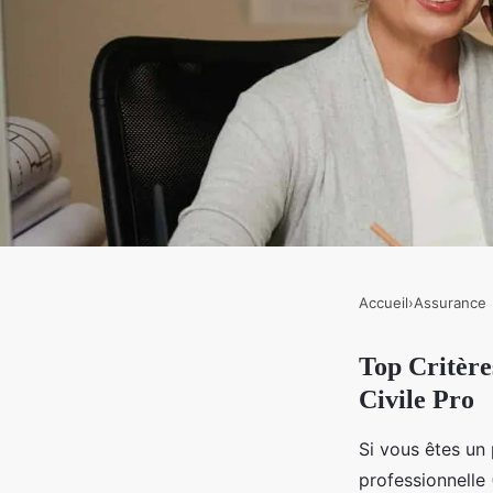
Accueil
›
Assurance
ASSURANCE
Top Critère
Top critères pour sél
Civile Pro
assurance responsabil
Si vous êtes un 
professionnelle 