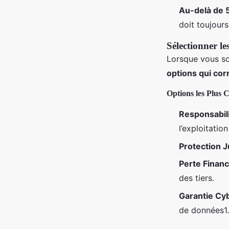
Au-delà de 
doit toujours
Sélectionner le
Lorsque vous so
options qui co
Options les Plus 
Responsabili
l’exploitatio
Protection J
Perte Financ
des tiers.
Garantie Cy
de données1.