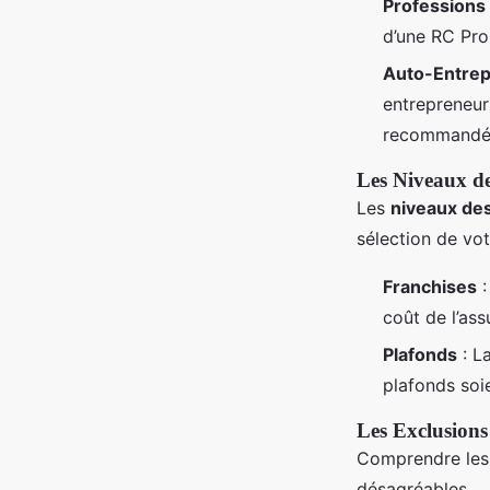
Professions
d’une RC Pro 
Auto-Entre
entrepreneurs
recommandé d
Les Niveaux de
Les
niveaux des
sélection de vo
Franchises
:
coût de l’as
Plafonds
: L
plafonds soi
Les Exclusions
Comprendre le
désagréables.