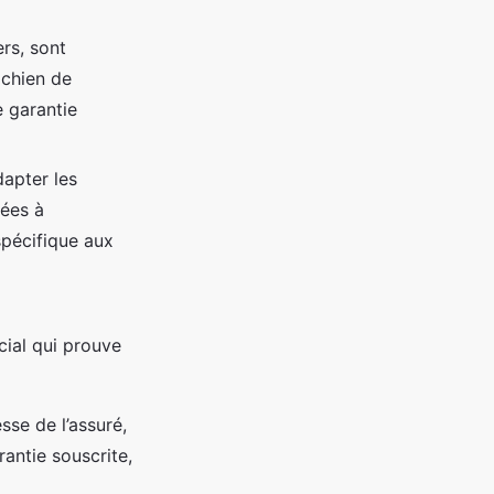
ers, sont
 chien de
e garantie
dapter les
iées à
spécifique aux
ial qui prouve
sse de l’assuré,
rantie souscrite,