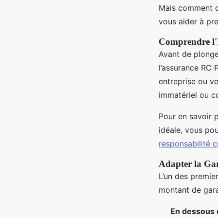
Ayoub
•
20 février 2025
•
6 min de lecture
Mais comment ch
vous aider à pre
Comprendre l'I
Avant de plonger
l’assurance RC 
entreprise ou vo
immatériel ou c
Pour en savoir p
idéale, vous pou
responsabilité c
Adapter la Gar
L’un des premier
montant de garan
En dessous 