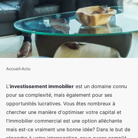
Accueil
›
Actu
ACTU
Quelles sont les clés pour réussir
L'
investissement immobilier
est un domaine connu
pour sa complexité, mais également pour ses
un investissement dans
opportunités lucratives. Vous êtes nombreux à
l'immobilier commercial?
chercher une manière d'optimiser votre capital et
l'immobilier commercial est une option alléchante
Ayoub
•
5 juin 2024
•
6 min de lecture
mais est-ce vraiment une bonne idée? Dans le but de