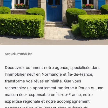
Accueil
›
Immobilier
IMMOBILIER
Découvrez l'agence immobilier
Découvrez comment notre agence, spécialisée dans
l'immobilier neuf en Normandie et Île-de-France,
neuf en normandie et Île-de-
transforme vos rêves en réalité. Que vous
france
recherchiez un appartement moderne à Rouen ou une
maison éco-responsable en Île-de-France, notre
Ayoub
•
28 août 2024
•
4 min de lecture
expertise régionale et notre accompagnement