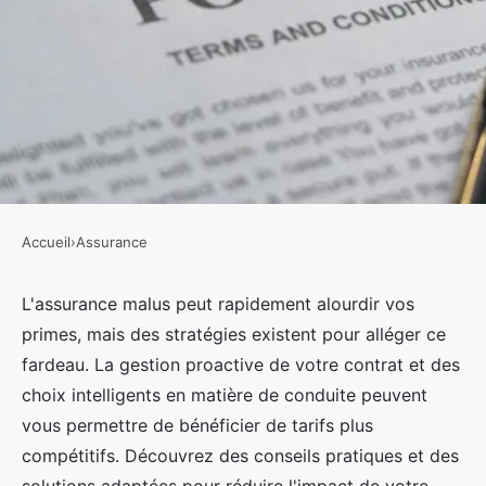
Accueil
›
Assurance
ASSURANCE
Assurance malus : stratégies
L'assurance malus peut rapidement alourdir vos
primes, mais des stratégies existent pour alléger ce
pour alléger votre prime
fardeau. La gestion proactive de votre contrat et des
choix intelligents en matière de conduite peuvent
Ayoub
•
30 décembre 2024
•
7 min de lecture
vous permettre de bénéficier de tarifs plus
compétitifs. Découvrez des conseils pratiques et des