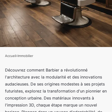
Accueil
›
Immobilier
IMMOBILIER
L'évolution architecturale de
Découvrez comment Barbier a révolutionné
l'architecture avec la modularité et des innovations
barbier: modularité et
audacieuses. De ses origines modestes à ses projets
innovation
futuristes, explorez la transformation d'un pionnier en
conception urbaine. Des matériaux innovants à
Ayoub
•
29 septembre 2024
•
3 min de lecture
l'impression 3D, chaque étape marque un nouvel